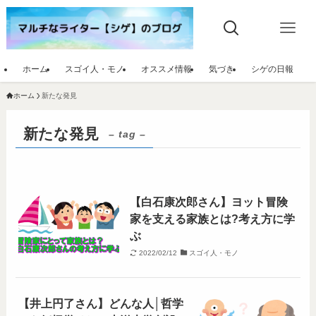
ホーム
スゴイ人・モノ
オススメ情報
気づき
シゲの日報
ホーム
新たな発見
新たな発見
– tag –
【白石康次郎さん】ヨット冒険
家を支える家族とは?考え方に学
ぶ
2022/02/12
スゴイ人・モノ
【井上円了さん】どんな人│哲学