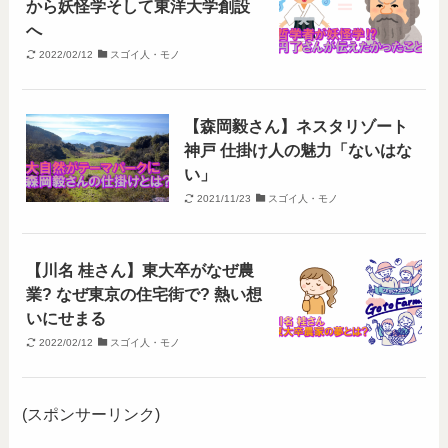
から妖怪学そして東洋大学創設
へ
2022/02/12
スゴイ人・モノ
【森岡毅さん】ネスタリゾート
神戸 仕掛け人の魅力「ないはな
い」
2021/11/23
スゴイ人・モノ
【川名 桂さん】東大卒がなぜ農
業? なぜ東京の住宅街で? 熱い想
いにせまる
2022/02/12
スゴイ人・モノ
(スポンサーリンク)