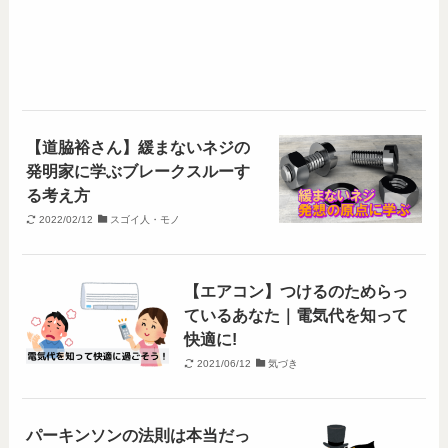
【道脇裕さん】緩まないネジの
発明家に学ぶブレークスルーす
る考え方
2022/02/12
スゴイ人・モノ
【エアコン】つけるのためらっ
ているあなた｜電気代を知って
快適に!
2021/06/12
気づき
パーキンソンの法則は本当だっ