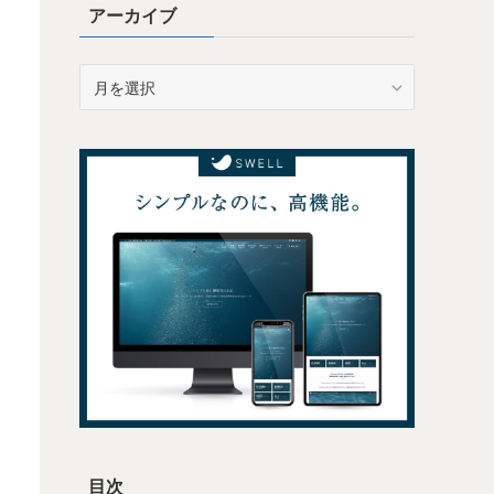
アーカイブ
ア
ー
カ
イ
ブ
目次